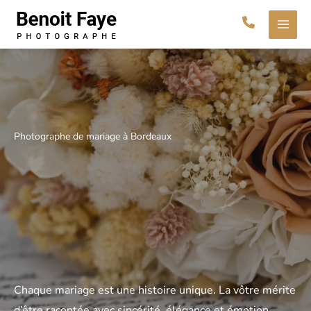
Aller
au
contenu
Photographe de mariage à Bordeaux
Chaque mariage est une histoire unique. La vôtre mérite
d’être racontée avec sincérité, élégance et émotion.