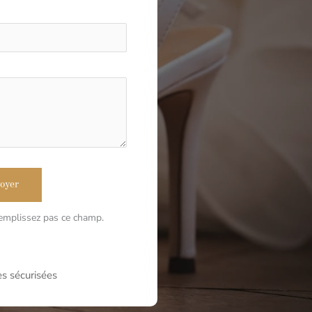
oyer
remplissez pas ce champ.
s sécurisées