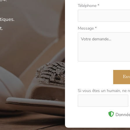
Téléphone
*
tiques.
t.
Message
*
Env
Si vous êtes un humain, ne 
Donnée