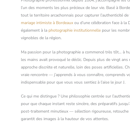
Photographe professionnel depuis 2004, j’accompagne les c
l’un des moments les plus précieux de leur vie. Basé à Bordea
tout le territoire arcachonnais pour capturer l’authenticité d
mariage intimiste à Bordeaux
ou d’une célébration face à la 
également à la
photographie institutionnelle
pour les nombre
vignobles de la région.
Ma passion pour la photographie a commencé très tôt… à hui
les mains avait provoqué le déclic. Depuis plus de vingt ans 
approche discrète et naturelle, loin des poses artificielles
vraie rencontre — j’apprends à vous connaître, comprends votr
indispensable pour que vous vous sentiez à l’aise le jour J.
Ce qui me distingue ? Une philosophie centrée sur l’authentici
pour que chaque instant reste sincère, des préparatifs jusqu’
post-traitement minutieux — sélection rigoureuse, retouche 
garantit des images à la hauteur de vos attentes.