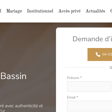
l
Mariage
Institutionnel
Accès privé
Actualités
Demande d’i
06 62
Bassin
Formulaire
Prénom
*
simple
avec
téléphone
Email
*
é avec authenticité et
04.