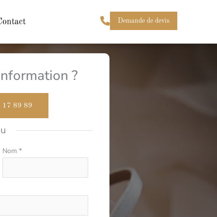
Contact
Demande de devis
nformation ?
 17 89 89
ou
Nom
*